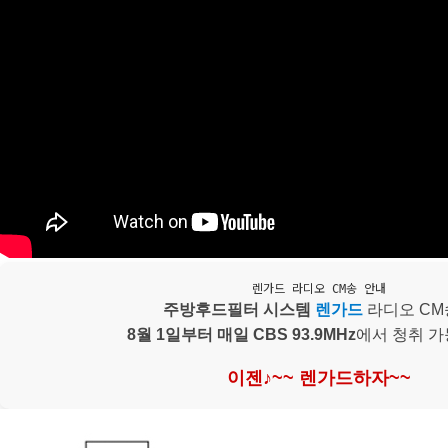
페이코
렌가드 라디오 CM송 안내
주방후드필터 시스템
렌가드
라디오 CM
8월 1일부터 매일 CBS 93.9MHz
에서 청취 가
이젠♪~~ 렌가드하자~~