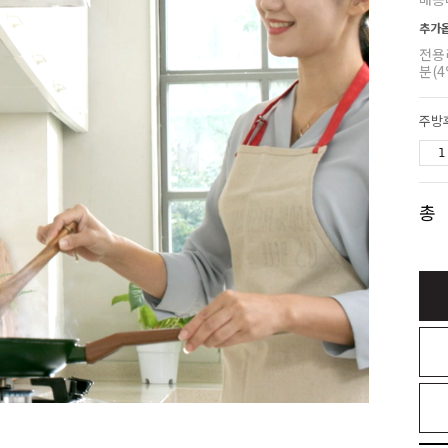
추가
전용
분(4
총