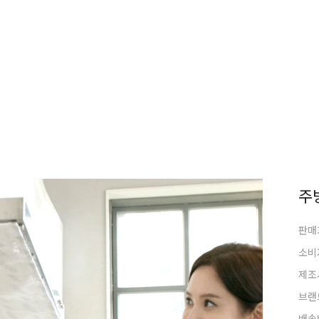
주
판매
소비
제조
브랜
배송