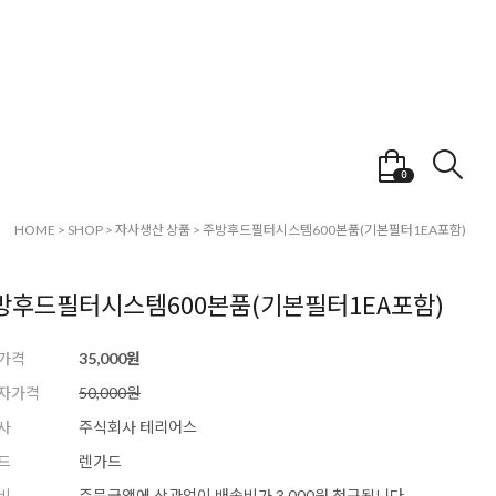
0
HOME
>
SHOP
>
자사생산 상품
>
주방후드필터시스템600본품(기본필터1EA포함)
방후드필터시스템600본품(기본필터1EA포함)
가격
35,000원
자가격
50,000원
사
주식회사 테리어스
드
렌가드
비
주문금액에 상관없이 배송비가 3,000원 청구됩니다.