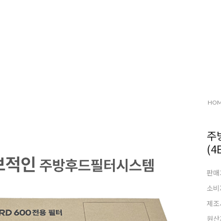
HO
주
(4
판매
소비
제조
원산