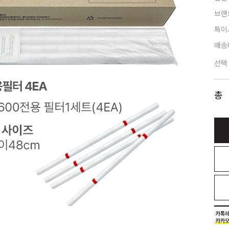
브랜
특이
배송
선택
총