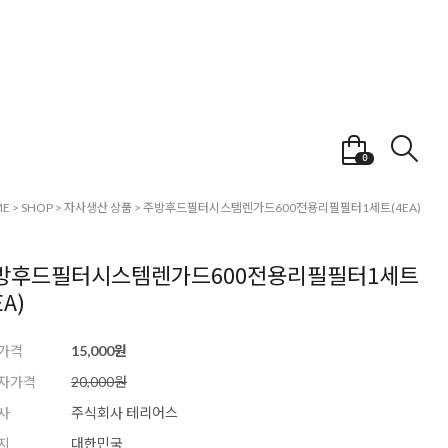
0
ME
>
SHOP
>
자사생산 상품
>
주방후드필터시스템렌가드600전용리필필터1세트(4EA)
방후드필터시스템렌가드600전용리필필터1세트
EA)
가격
15,000원
자가격
20,000원
사
주식회사 테리어스
지
대한민국