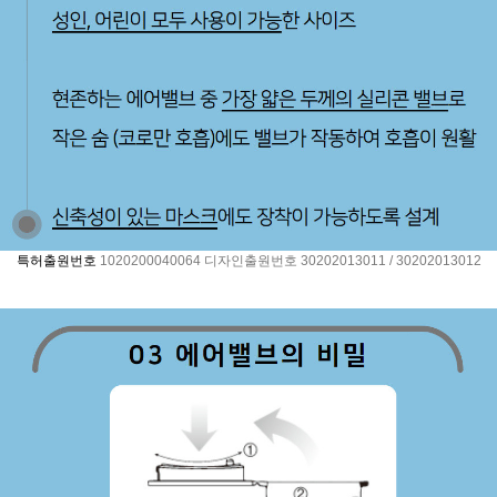
특허출원번호
1020200040064 디자인출원번호 30202013011 / 30202013012