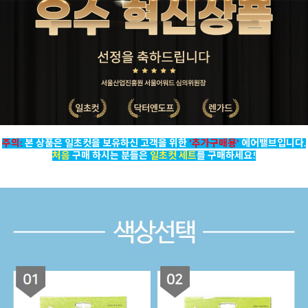
PAYCO 바로
주의:
본 상품은 일초컷을 보유하신 고객을 위한
'추가구매용'
에어밸브입니다.
처음
구매 하시는 분들은
일초컷 세트
를 구매하세요!