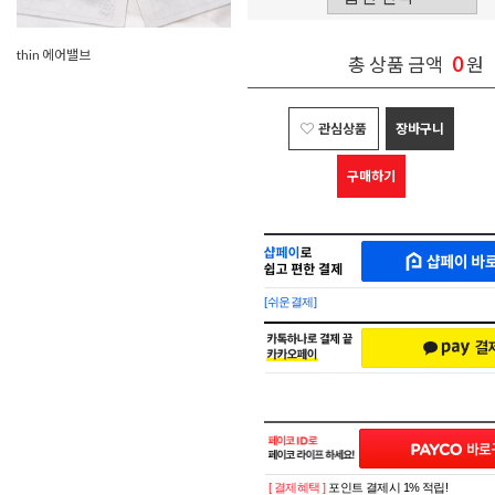
thin 에어밸브
0
총 상품 금액
원
관심상품
장바구니
구매하기
샵
MAKESHOP
페
SHOPPAY
이
로
[쉬운결제]
바
간
로
편
구
구
매
매
샵
페
이
[ 결제혜택 ]
포인트 결제시 1% 적립!