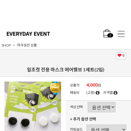
0
SHOP
자사생산 상품
0
일초컷 전용 마스크 에어밸브 1세트(2입)
4,000
상품가
원
배송비
(고정)
지역별
색상선택
+ 추가 옵션 선택
커팅보드